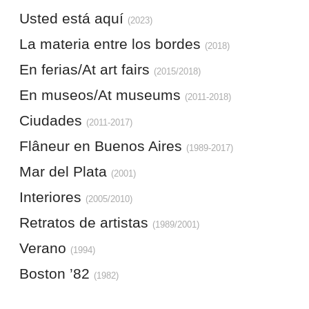
Usted está aquí
(2023)
La materia entre los bordes
(2018)
En ferias/At art fairs
(2015/2018)
En museos/At museums
(2011-2018)
Ciudades
(2011-2017)
Flâneur en Buenos Aires
(1989-2017)
Mar del Plata
(2001)
Interiores
(2005/2010)
Retratos de artistas
(1989/2001)
Verano
(1994)
Boston ’82
(1982)